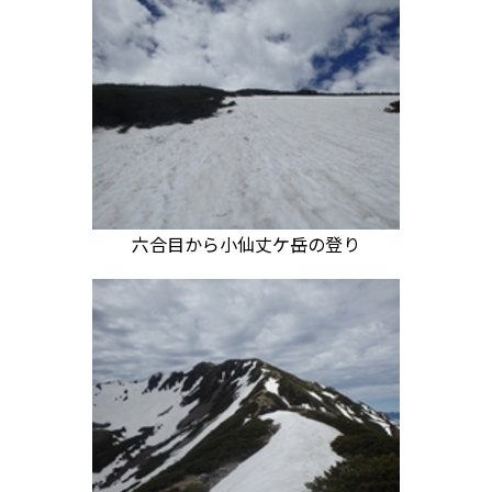
六合目から小仙丈ケ岳の登り