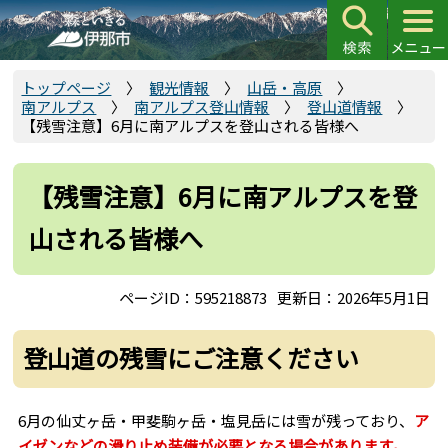
こ
の
ペ
ー
トップページ
観光情報
山岳・高原
南アルプス
南アルプス登山情報
登山道情報
ジ
【残雪注意】6月に南アルプスを登山される皆様へ
の
先
頭
【残雪注意】6月に南アルプスを登
で
山される皆様へ
す
ページID：595218873
更新日：2026年5月1日
登山道の残雪にご注意ください
6月の仙丈ヶ岳・甲斐駒ヶ岳・塩見岳には雪が残っており、
ア
イゼンなどの滑り止め装備が必要となる場合があります。