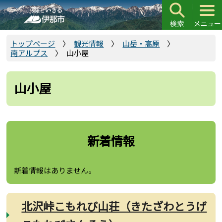
こ
の
ペ
ー
トップページ
観光情報
山岳・高原
南アルプス
山小屋
ジ
の
先
山小屋
頭
で
す
新着情報
新着情報はありません。
北沢峠こもれび山荘（きたざわとうげ