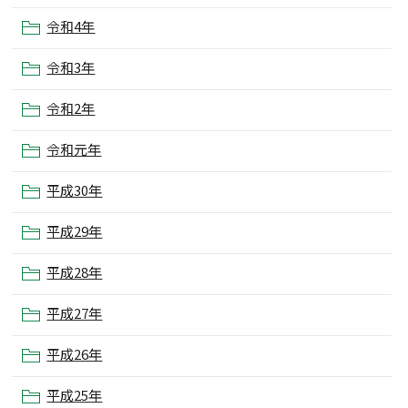
令和4年
令和3年
令和2年
令和元年
平成30年
平成29年
平成28年
平成27年
平成26年
平成25年