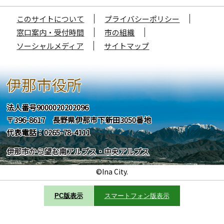
このサイトについて
プライバシーポリシー
窓口案内・受付時間
市の組織
ソーシャルメディア
サイトマップ
伊那市役所
法人番号9000020202096
〒396-8617 長野県伊那市下新田3050番地
代表電話：0265-78-4111
伊那市から望む南アルプス・中央アルプス
©Ina City.
PC版表示
スマートフォン版表示