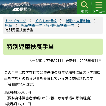
こ
の
ペ
ー
トップページ
くらしの情報
補助・支援制度
児童
児童扶養手当・特別児童扶養手当
ジ
特別児童扶養手当
の
先
頭
特別児童扶養手当
で
す
ページID：774832111
更新日：2006年4月1日
この手当は市内在住で20歳未満の身体や精神に障害（内部疾
患を含む）のある児童を養育している方に支給されます。
（令和8年4月改定）
1級月額58,450円
（概ね身体障害者手帳1から2級、療育手帳A1所持程度）
2級月額38,930円