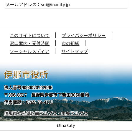
メールアドレス：
sei@inacity.jp
このサイトについて
プライバシーポリシー
窓口案内・受付時間
市の組織
ソーシャルメディア
サイトマップ
伊那市役所
法人番号9000020202096
〒396-8617 長野県伊那市下新田3050番地
代表電話：0265-78-4111
伊那市から望む南アルプス・中央アルプス
©Ina City.