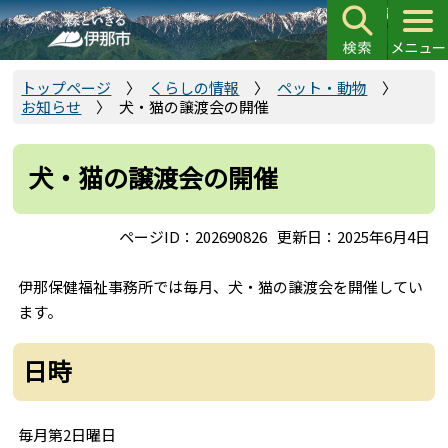
こ
の
ペ
ー
トップページ
くらしの情報
ペット・動物
お知らせ
犬・猫の譲渡会の開催
ジ
の
先
犬・猫の譲渡会の開催
頭
で
ページID：202690826
更新日：2025年6月4日
す
伊那保健福祉事務所では毎月、犬・猫の譲渡会を開催してい
ます。
日時
毎月第2日曜日