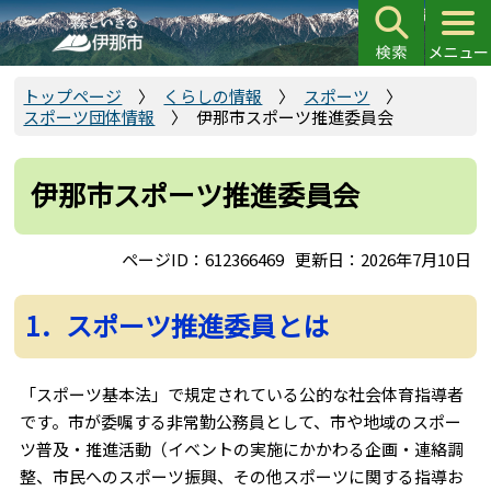
こ
の
ペ
ー
トップページ
くらしの情報
スポーツ
スポーツ団体情報
伊那市スポーツ推進委員会
ジ
の
先
伊那市スポーツ推進委員会
頭
で
ページID：612366469
更新日：2026年7月10日
す
1．スポーツ推進委員とは
「スポーツ基本法」で規定されている公的な社会体育指導者
です。市が委嘱する非常勤公務員として、市や地域のスポー
ツ普及・推進活動（イベントの実施にかかわる企画・連絡調
整、市民へのスポーツ振興、その他スポーツに関する指導お