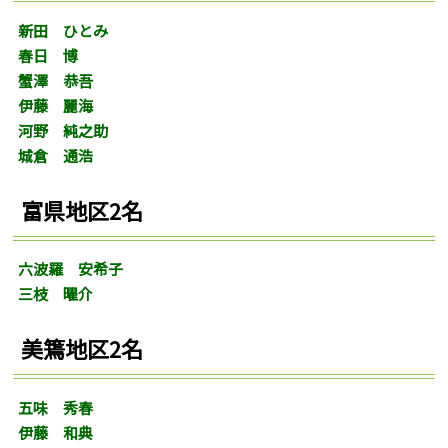
新田 ひとみ
春日 博
蟹澤 恭吾
伊藤 麗海
河野 純之助
城倉 通浩
富県地区2名
六波羅 安希子
三枝 曜介
美篶地区2名
五味 秀春
伊藤 和典