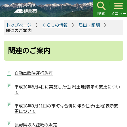
こ
の
ペ
ー
トップページ
くらしの情報
届出・証明
関連のご案内
ジ
の
先
関連のご案内
頭
で
す
自動車臨時運行許可
平成20年8月4日に実施した住所(土地)表示の変更につい
て
平成18年3月31日の市町村合併に伴う住所(土地)表示変
更について
長野県収入証紙の販売