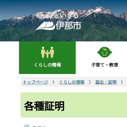
こ
の
ペ
ー
ジ
の
先
頭
くらしの情報
子育て・教育
で
す
トップページ
くらしの情報
届出・証明
各種証明