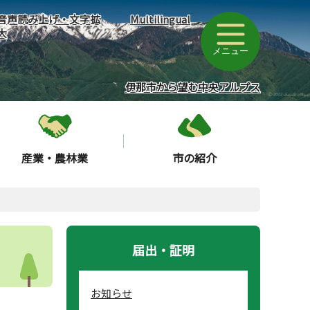
音声読み上げ・文字拡
Multilingual
大
メニュー
伊那市から望む中央アルプス
産業・農林業
市の紹介
届出・証明
お知らせ