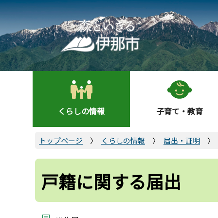
こ
の
ペ
ー
ジ
の
先
頭
くらしの情報
子育て・教育
で
す
トップページ
くらしの情報
届出・証明
戸籍に関する届出