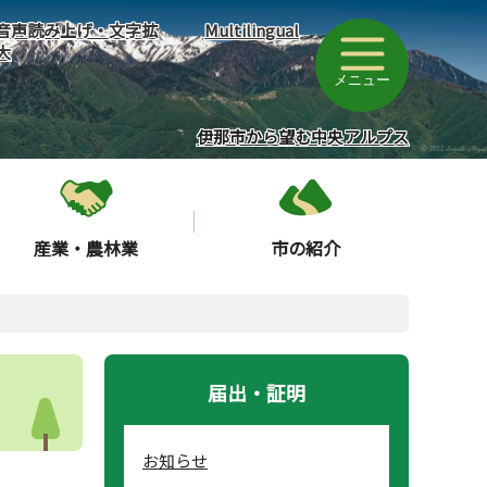
音声読み上げ・文字拡
Multilingual
大
メニュー
伊那市から望む中央アルプス
産業・農林業
市の紹介
届出・証明
お知らせ