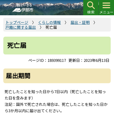
こ
の
ペ
ー
トップページ
くらしの情報
届出・証明
戸籍に関する届出
死亡届
ジ
の
先
死亡届
頭
で
ページID：189399117
更新日：2023年6月13日
す
届出期間
死亡したことを知った日から7日以内（死亡したことを知っ
た日を含みます）
注記：国外で死亡された場合は、死亡したことを知った日か
ら3か月以内に届け出てください。