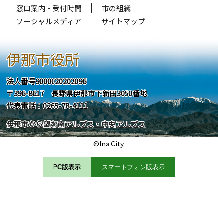
窓口案内・受付時間
市の組織
ソーシャルメディア
サイトマップ
伊那市役所
法人番号9000020202096
〒396-8617 長野県伊那市下新田3050番地
代表電話：0265-78-4111
伊那市から望む南アルプス・中央アルプス
©Ina City.
PC版表示
スマートフォン版表示