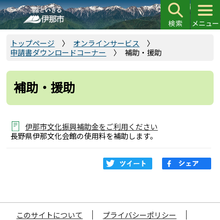
こ
の
ペ
ー
トップページ
オンラインサービス
申請書ダウンロードコーナー
補助・援助
ジ
の
先
補助・援助
頭
で
す
伊那市文化振興補助金をご利用ください
長野県伊那文化会館の使用料を補助します。
このサイトについて
プライバシーポリシー