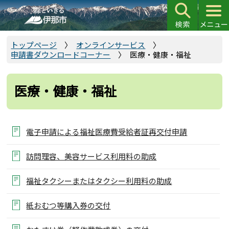
こ
の
ペ
ー
トップページ
オンラインサービス
申請書ダウンロードコーナー
医療・健康・福祉
ジ
の
先
医療・健康・福祉
頭
で
す
電子申請による福祉医療費受給者証再交付申請
訪問理容、美容サービス利用料の助成
福祉タクシーまたはタクシー利用料の助成
紙おむつ等購入券の交付