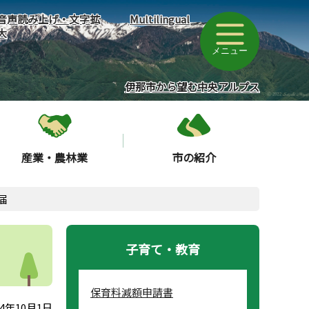
音声読み上げ・文字拡
Multilingual
大
メニュー
伊那市から望む中央アルプス
産業・農林業
市の紹介
届
子育て・教育
保育料減額申請書
4年10月1日