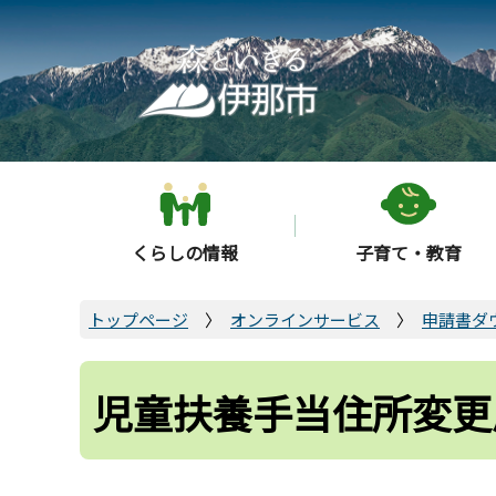
こ
の
ペ
ー
ジ
の
先
頭
くらしの情報
子育て・教育
で
す
トップページ
オンラインサービス
申請書ダ
児童扶養手当住所変更