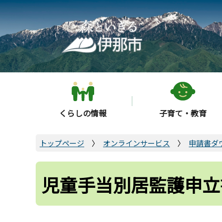
こ
の
ペ
ー
ジ
の
先
頭
くらしの情報
子育て・教育
で
す
トップページ
オンラインサービス
申請書ダ
児童手当別居監護申立