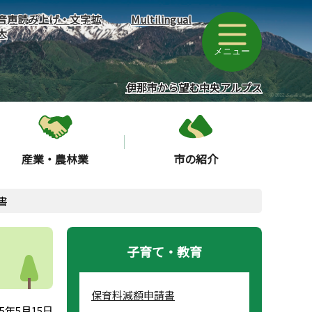
音声読み上げ・文字拡
Multilingual
大
メニュー
伊那市から望む中央アルプス
産業・農林業
市の紹介
書
子育て・教育
保育料減額申請書
5年5月15日