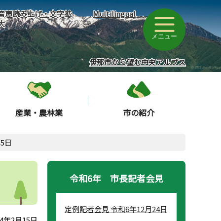
音声読み上げ・文字拡
Multilingual
大
メニュー
伊那市から望む中央アルプス
産業・農林業
市の紹介
5日
令和6年 市長記者会見
定例記者会見 令和6年12月24日
4年2月15日