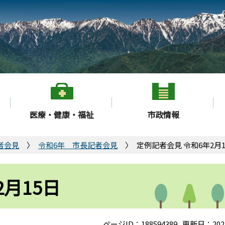
医療・健康・福祉
市政情報
者会見
令和6年 市長記者会見
定例記者会見 令和6年2月1
月15日
ページID：188594389
更新日：202