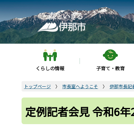
こ
の
ペ
ー
ジ
の
先
頭
くらしの情報
子育て・教育
で
す
トップページ
市長室へようこそ
伊那市長記
定例記者会見 令和6年2