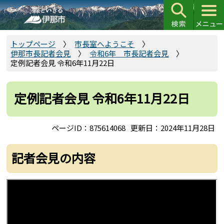
こ
の
ペ
ー
トップページ
市長室へようこそ
伊那市長記者会見
令和6年 市長記者会見
ジ
定例記者会見 令和6年11月22日
の
先
頭
定例記者会見 令和6年11月22日
で
す
ページID：875614068
更新日：2024年11月28日
記者会見の内容