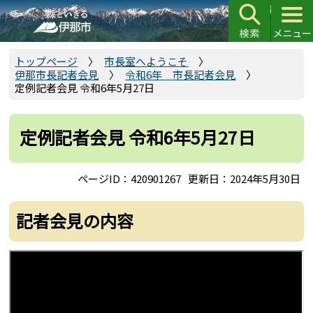
こ
の
ペ
ー
トップページ
市長室へようこそ
伊那市長記者会見
令和6年 市長記者会見
ジ
定例記者会見 令和6年5月27日
の
先
頭
定例記者会見 令和6年5月27日
で
す
ページID：420901267
更新日：2024年5月30日
記者会見の内容