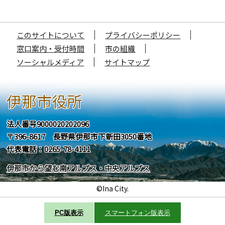
このサイトについて
プライバシーポリシー
窓口案内・受付時間
市の組織
ソーシャルメディア
サイトマップ
伊那市役所
法人番号9000020202096
〒396-8617 長野県伊那市下新田3050番地
代表電話：0265-78-4111
伊那市から望む南アルプス・中央アルプス
©Ina City.
PC版表示
スマートフォン版表示