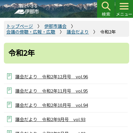
こ
の
ペ
ー
トップページ
伊那市議会
会議の傍聴・広報・広聴
議会だより
令和2年
ジ
の
先
令和2年
頭
で
す
議会だより 令和2年12月号 vol.96
議会だより 令和2年11月号 vol.95
議会だより 令和2年10月号 vol.94
議会だより 令和2年9月号 vol.93