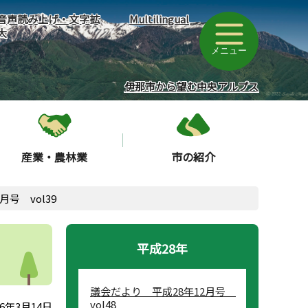
音声読み上げ・文字拡
Multilingual
大
メニュー
伊那市から望む中央アルプス
産業・農林業
市の紹介
号 vol39
平成28年
議会だより 平成28年12月号
vol48
6年3月14日