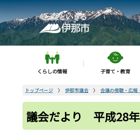
こ
の
ペ
ー
ジ
の
先
頭
くらしの情報
子育て・教育
で
す
トップページ
伊那市議会
会議の傍聴・広報
議会だより 平成28年3