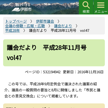
こ
の
ペ
ー
トップページ
伊那市議会
会議の傍聴・広報・広聴
議会だより
ジ
平成28年
議会だより 平成28年11月号 vol47
の
先
頭
議会だより 平成28年11月号
で
vol47
す
ページID：532194942
更新日：2016年11月16日
この号では、平成28年9月定例会で議決された議案の紹
介、議員の一般質問の要旨と8月に開催しました「市民と議
会との意見交換会」について掲載しています。