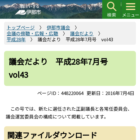
こ
の
ペ
ー
トップページ
伊那市議会
会議の傍聴・広報・広聴
議会だより
ジ
平成28年
議会だより 平成28年7月号 vol43
の
先
頭
議会だより 平成28年7月号
で
vol43
す
ページID：448220064
更新日：2016年7月4日
この号では、新たに選任された正副議長と各常任委員会、
議会運営委員会の構成について掲載しています。
関連ファイルダウンロード