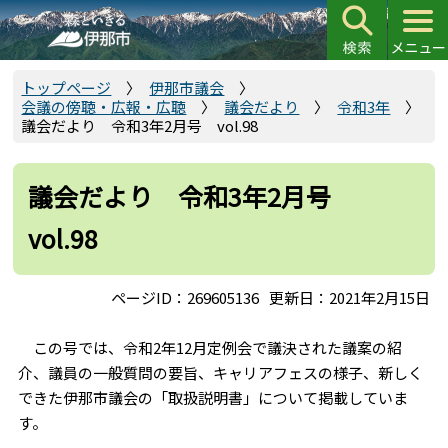
こ
の
ペ
ー
トップページ
伊那市議会
会議の傍聴・広報・広聴
議会だより
令和3年
ジ
議会だより 令和3年2月号 vol.98
の
先
頭
議会だより 令和3年2月号
で
vol.98
す
ページID：269605136
更新日：2021年2月15日
この号では、令和2年12月定例会で議決された議案の紹
介、議員の一般質問の要旨、キャリアフェスの様子、新しく
できた伊那市議会の「取扱説明書」について掲載していま
す。