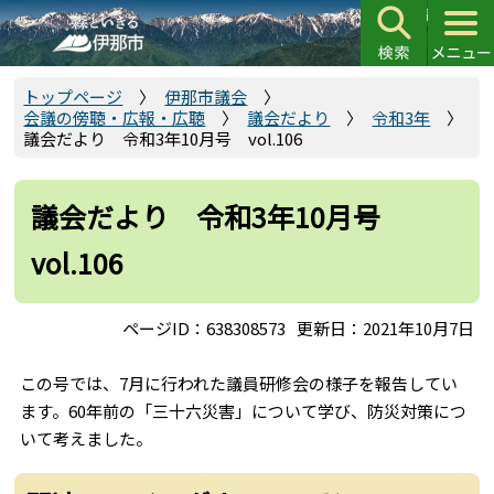
こ
の
ペ
ー
トップページ
伊那市議会
会議の傍聴・広報・広聴
議会だより
令和3年
ジ
議会だより 令和3年10月号 vol.106
の
先
頭
議会だより 令和3年10月号
で
vol.106
す
ページID：638308573
更新日：2021年10月7日
この号では、7月に行われた議員研修会の様子を報告してい
ます。60年前の「三十六災害」について学び、防災対策につ
いて考えました。