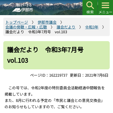
こ
の
ペ
ー
トップページ
伊那市議会
会議の傍聴・広報・広聴
議会だより
令和3年
ジ
議会だより 令和3年7月号 vol.103
の
先
頭
議会だより 令和3年7月号
で
vol.103
す
ページID：162219737
更新日：2021年7月6日
この号では、令和2年度の特別委員会活動経過中間報告を
掲載しています。
また、8月に行われる予定の「市民と議会との意見交換会」
のお知らせもしていますので、ご覧ください。