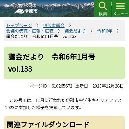
こ
の
ペ
ー
トップページ
伊那市議会
会議の傍聴・広報・広聴
議会だより
令和6年
ジ
議会だより 令和6年1月号 vol.133
の
先
頭
議会だより 令和6年1月号
で
vol.133
す
ページID：610265672
更新日：2023年12月28日
この号では、11月に行われた伊那市中学生キャリアフェス
2023に参加した様子を掲載しています。
関連ファイルダウンロード