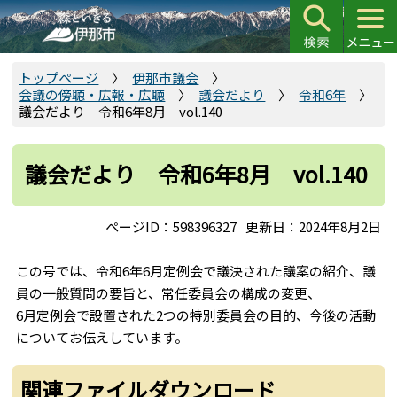
こ
の
ペ
ー
トップページ
伊那市議会
会議の傍聴・広報・広聴
議会だより
令和6年
ジ
議会だより 令和6年8月 vol.140
の
先
頭
議会だより 令和6年8月 vol.140
で
す
ページID：598396327
更新日：2024年8月2日
この号では、令和6年6月定例会で議決された議案の紹介、議
員の一般質問の要旨と、常任委員会の構成の変更、
6月定例会で設置された2つの特別委員会の目的、今後の活動
についてお伝えしています。
関連ファイルダウンロード