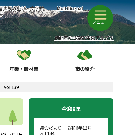
音声読み上げ・文字拡
Multilingual
大
メニュー
伊那市から望む中央アルプス
産業・農林業
市の紹介
ol.139
令和6年
議会だより 令和6年12月
vol.144
24年7月1日