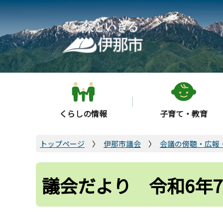
こ
の
ペ
ー
ジ
の
先
頭
くらしの情報
子育て・教育
で
す
トップページ
伊那市議会
会議の傍聴・広報
議会だより 令和6年7月 