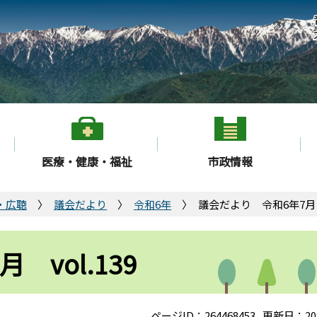
医療・健康・福祉
市政情報
・広聴
議会だより
令和6年
議会だより 令和6年7月 v
vol.139
ページID：264468453
更新日：20