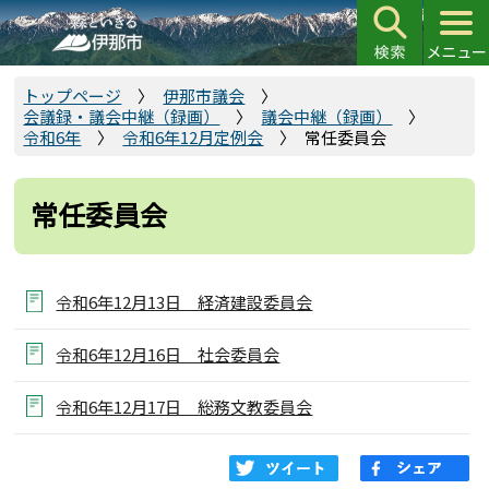
こ
の
ペ
ー
トップページ
伊那市議会
会議録・議会中継（録画）
議会中継（録画）
ジ
令和6年
令和6年12月定例会
常任委員会
の
先
頭
常任委員会
で
す
令和6年12月13日 経済建設委員会
令和6年12月16日 社会委員会
令和6年12月17日 総務文教委員会