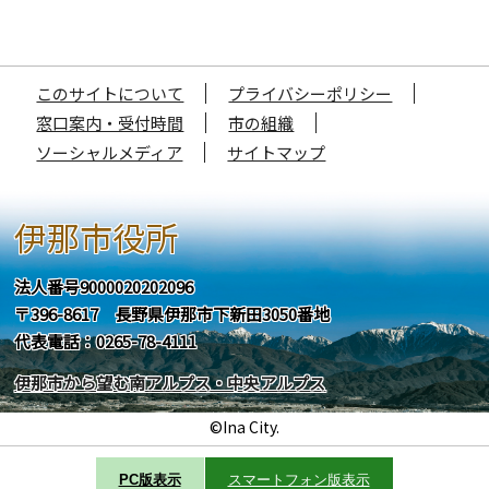
このサイトについて
プライバシーポリシー
窓口案内・受付時間
市の組織
ソーシャルメディア
サイトマップ
伊那市役所
法人番号9000020202096
〒396-8617 長野県伊那市下新田3050番地
代表電話：0265-78-4111
伊那市から望む南アルプス・中央アルプス
©Ina City.
PC版表示
スマートフォン版表示