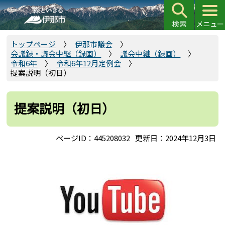
こ
の
ペ
ー
トップページ
伊那市議会
会議録・議会中継（録画）
議会中継（録画）
ジ
令和6年
令和6年12月定例会
の
提案説明（初日）
先
頭
提案説明（初日）
で
す
ページID：445208032
更新日：2024年12月3日