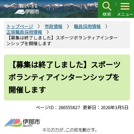
こ
の
ペ
ー
トップページ
市政情報
職員採用情報
正規職員採用情報
ジ
【募集は終了しました】スポーツボランティアインター
の
ンシップを開催します
先
頭
【募集は終了しました】スポーツ
で
す
ボランティアインターンシップを
開催します
ページID：260555827
更新日：2026年3月5日