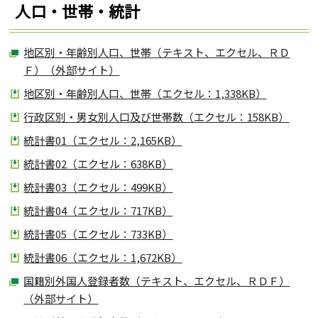
人口・世帯・統計
地区別・年齢別人口、世帯（テキスト、エクセル、ＲＤ
Ｆ）（外部サイト）
地区別・年齢別人口、世帯（エクセル：1,338KB）
行政区別・男女別人口及び世帯数（エクセル：158KB）
統計書01（エクセル：2,165KB）
統計書02（エクセル：638KB）
統計書03（エクセル：499KB）
統計書04（エクセル：717KB）
統計書05（エクセル：733KB）
統計書06（エクセル：1,672KB）
国籍別外国人登録者数（テキスト、エクセル、ＲＤＦ）
（外部サイト）