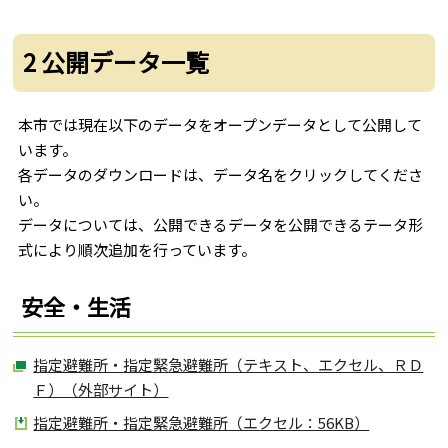
2 公開データ一覧
本市では現在以下のデータをオープンデータとして公開して
います。
各データのダウンロードは、データ名をクリックしてくださ
い。
データについては、公開できるデータを公開できるテータ形
式により順次追加を行っています。
安全・生活
指定避難所・指定緊急避難所（テキスト、エクセル、ＲＤ
Ｆ）（外部サイト）
指定避難所・指定緊急避難所（エクセル：56KB）