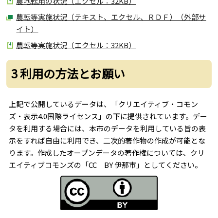
農地転用の状況（エクセル：32KB）
農転等実施状況（テキスト、エクセル、ＲＤＦ）（外部サ
イト）
農転等実施状況（エクセル：32KB）
3 利用の方法とお願い
上記で公開しているデータは、「クリエイティブ・コモン
ズ・表示4.0国際ライセンス」の下に提供されています。デー
タを利用する場合には、本市のデータを利用している旨の表
示をすれば自由に利用でき、二次的著作物の作成が可能とな
ります。作成したオープンデータの著作権については、クリ
エイティブコモンズの「CC BY 伊那市」としてください。