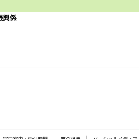
振興係
窓口案内・受付時間
市の組織
ソーシャルメディア