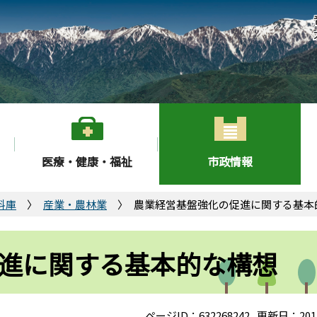
医療・健康・福祉
市政情報
料庫
産業・農林業
農業経営基盤強化の促進に関する基本
進に関する基本的な構想
ページID：632268242
更新日：201