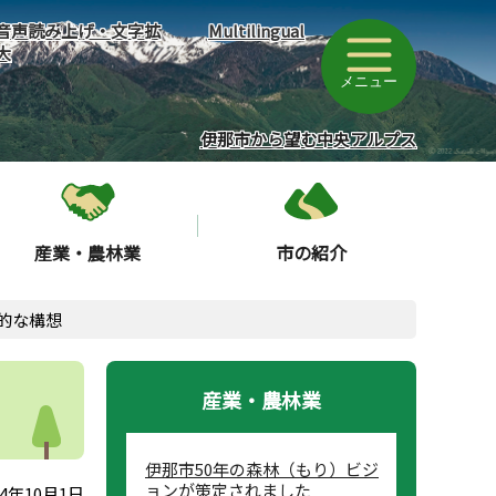
音声読み上げ・文字拡
Multilingual
大
メニュー
伊那市から望む中央アルプス
産業・農林業
市の紹介
的な構想
産業・農林業
伊那市50年の森林（もり）ビジ
ョンが策定されました
4年10月1日