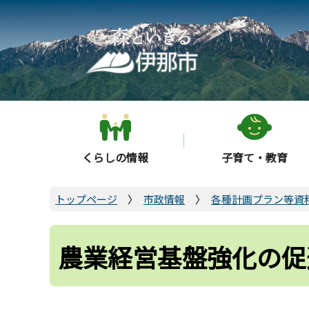
こ
の
ペ
ー
ジ
の
先
頭
くらしの情報
子育て・教育
で
す
トップページ
市政情報
各種計画プラン等資
農業経営基盤強化の促