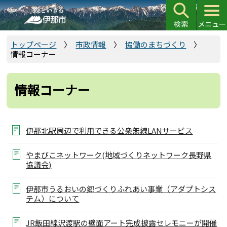
こ
の
ペ
ー
トップページ
市政情報
協働のまちづくり
情報コーナー
ジ
の
先
情報コーナー
頭
で
す
伊那北駅周辺で利用できる公衆無線LANサービス
やまびこネットワーク(地域づくりネットワーク長野県
協議会)
伊那市うるおいの郷づくりふれあい事業（アダプトシス
テム）について
JR飯田線沢渡駅の壁面アート完成披露セレモニーが開催