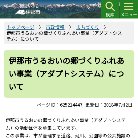
こ
の
ペ
ー
トップページ
市政情報
まちづくり
伊那市うるおいの郷づくりふれあい事業（アダプトシス
ジ
テム）について
の
先
頭
伊那市うるおいの郷づくりふれあ
で
い事業（アダプトシステム）につ
す
いて
ページID：625214447
更新日：2018年7月2日
伊那市うるおいの郷づくりふれあい事業（アダプトシステ
ム）の活動団体を募集しています。
この事業は、市が管理する道路、河川、公園等の公共施設の