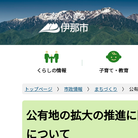
こ
の
ペ
ー
ジ
の
先
頭
くらしの情報
子育て・教育
で
す
トップページ
市政情報
まちづくり
公
公有地の拡大の推進に
について