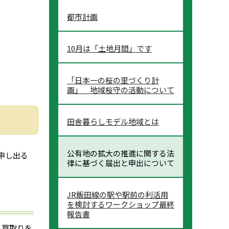
都市計画
10月は「土地月間」です
「日本一の桜の里づくり計
画」 地域桜守の活動について
田舎暮らしモデル地域とは
公有地の拡大の推進に関する法
申し出る
律に基づく届出と申出について
JR飯田線の駅や駅前の利活用
を検討するワークショップ最終
報告書
る買取りを