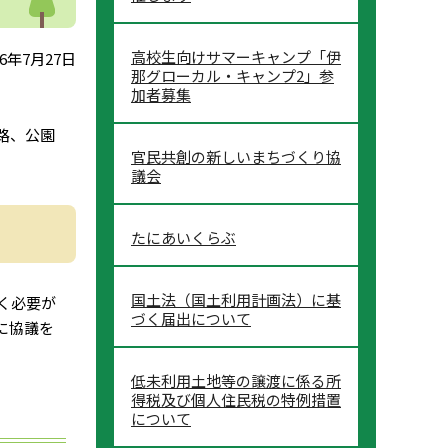
高校生向けサマーキャンプ「伊
6年7月27日
那グローカル・キャンプ2」参
加者募集
路、公園
官民共創の新しいまちづくり協
議会
たにあいくらぶ
国土法（国土利用計画法）に基
く必要が
づく届出について
に協議を
低未利用土地等の譲渡に係る所
得税及び個人住民税の特例措置
について