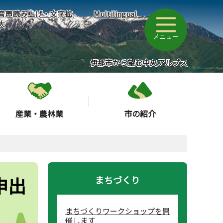
音声読み上げ・文字拡
Multilingual
大
メニュー
伊那市から望む中央アルプス
産業・農林業
市の紹介
申出
まちづくり
まちづくりワークショップを開
催します