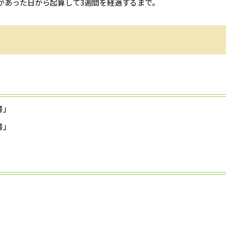
があった日から起算して3週間を経過するまで。
書」
書」