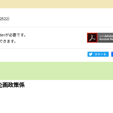
522）
aderが必要です。
できます。
企画政策係