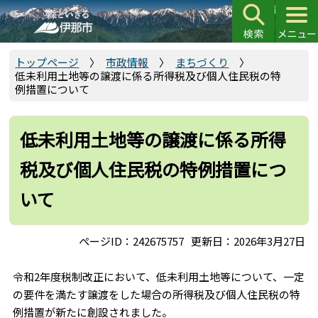
こ
の
ペ
ー
トップページ
市政情報
まちづくり
低未利用土地等の譲渡に係る所得税及び個人住民税の特
ジ
例措置について
の
先
頭
低未利用土地等の譲渡に係る所得
で
税及び個人住民税の特例措置につ
す
いて
ページID：242675757
更新日：2026年3月27日
令和2年度税制改正において、低未利用土地等について、一定
の要件を満たす譲渡をした場合の所得税及び個人住民税の特
例措置が新たに創設されました。