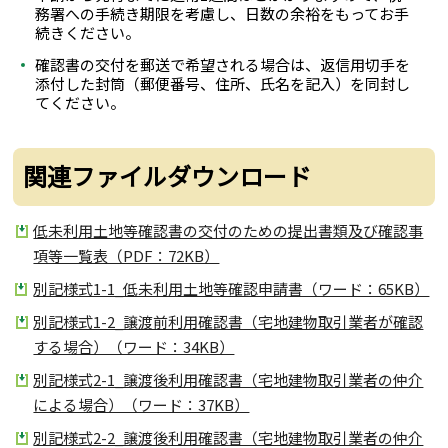
務署への手続き期限を考慮し、日数の余裕をもってお手
続きください。
確認書の交付を郵送で希望される場合は、返信用切手を
添付した封筒（郵便番号、住所、氏名を記入）を同封し
てください。
関連ファイルダウンロード
低未利用土地等確認書の交付のための提出書類及び確認事
項等一覧表（PDF：72KB）
別記様式1-1_低未利用土地等確認申請書（ワード：65KB）
別記様式1-2_譲渡前利用確認書（宅地建物取引業者が確認
する場合）（ワード：34KB）
別記様式2-1_譲渡後利用確認書（宅地建物取引業者の仲介
による場合）（ワード：37KB）
別記様式2-2_譲渡後利用確認書（宅地建物取引業者の仲介