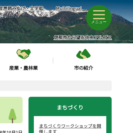
音声読み上げ・文字拡
Multilingual
大
メニュー
伊那市から望む中央アルプス
産業・農林業
市の紹介
まちづくり
まちづくりワークショップを開
催します
8年10月1日