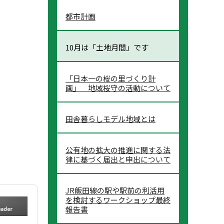
都市計画
10月は「土地月間」です
「日本一の桜の里づくり計
画」 地域桜守の活動について
田舎暮らしモデル地域とは
公有地の拡大の推進に関する法
律に基づく届出と申出について
JR飯田線の駅や駅前の利活用
を検討するワークショップ最終
報告書