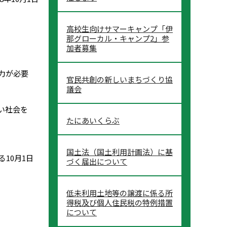
高校生向けサマーキャンプ「伊
那グローカル・キャンプ2」参
加者募集
力が必要
官民共創の新しいまちづくり協
議会
い社会を
たにあいくらぶ
国土法（国土利用計画法）に基
10月1日
づく届出について
低未利用土地等の譲渡に係る所
得税及び個人住民税の特例措置
について