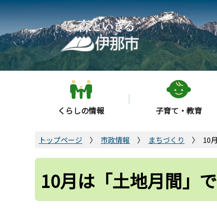
こ
の
ペ
ー
ジ
の
先
頭
くらしの情報
子育て・教育
で
す
トップページ
市政情報
まちづくり
10
10月は「土地月間」