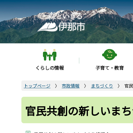
こ
の
ペ
ー
ジ
の
先
頭
くらしの情報
子育て・教育
で
す
トップページ
市政情報
まちづくり
官
官民共創の新しいまち