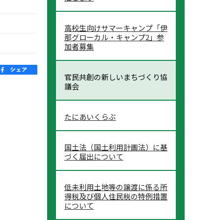
高校生向けサマーキャンプ「伊
那グローカル・キャンプ2」参
加者募集
官民共創の新しいまちづくり協
議会
たにあいくらぶ
国土法（国土利用計画法）に基
づく届出について
低未利用土地等の譲渡に係る所
得税及び個人住民税の特例措置
について