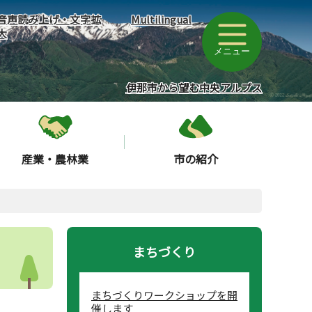
音声読み上げ・文字拡
Multilingual
大
メニュー
伊那市から望む中央アルプス
産業・農林業
市の紹介
まちづくり
まちづくりワークショップを開
催します