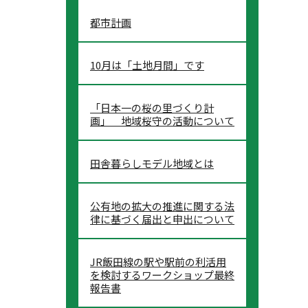
都市計画
10月は「土地月間」です
「日本一の桜の里づくり計
画」 地域桜守の活動について
田舎暮らしモデル地域とは
公有地の拡大の推進に関する法
律に基づく届出と申出について
JR飯田線の駅や駅前の利活用
を検討するワークショップ最終
報告書