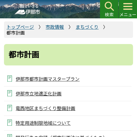
こ
の
ペ
ー
トップページ
市政情報
まちづくり
都市計画
ジ
の
先
都市計画
頭
で
す
伊那市都市計画マスタープラン
伊那市立地適正化計画
竜西地区まちづくり整備計画
特定用途制限地域について