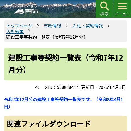
こ
の
ペ
ー
トップページ
市政情報
入札・契約情報
入札結果
ジ
建設工事等契約一覧表（令和7年12月分）
の
先
頭
建設工事等契約一覧表（令和7年12
で
月分）
す
ページID：528848447
更新日：2026年4月1日
令和7年12月分の建設工事等契約一覧表です。（令和8年4月1
日）
関連ファイルダウンロード