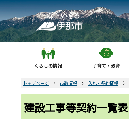
こ
の
ペ
ー
ジ
の
先
頭
くらしの情報
子育て・教育
で
す
トップページ
市政情報
入札・契約情報
建設工事等契約一覧表