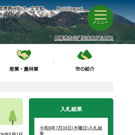
音声読み上げ・文字拡
Multilingual
大
メニュー
伊那市から望む中央アルプス
産業・農林業
市の紹介
入札結果
令和8年7月30日(木曜日)入札結
果
26年5月1日