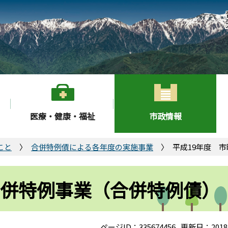
医療・健康・福祉
市政情報
こと
合併特例債による各年度の実施事業
平成19年度 
合併特例事業（合併特例債）
ページID：335674456
更新日：2018