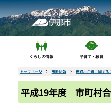
こ
の
ペ
ー
ジ
の
先
頭
くらしの情報
子育て・教育
で
す
トップページ
市政情報
市町村合併に関する
平成19年度 市町村