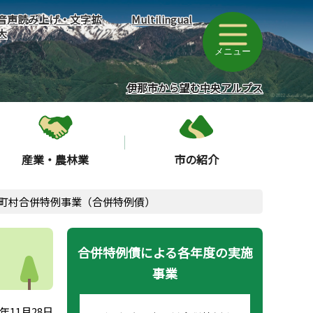
音声読み上げ・文字拡
Multilingual
大
メニュー
伊那市から望む中央アルプス
産業・農林業
市の紹介
市町村合併特例事業（合併特例債）
合併特例債による各年度の実施
事業
年11月28日