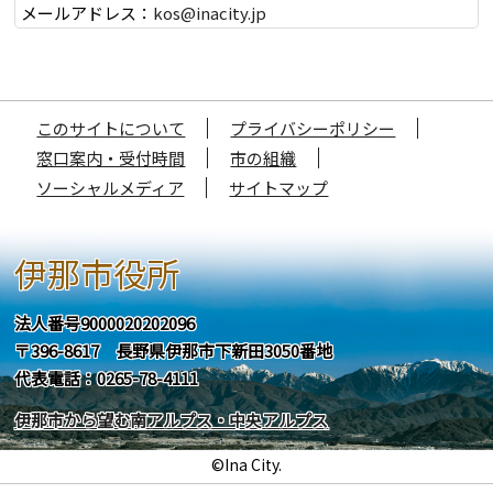
メールアドレス：
kos@inacity.jp
このサイトについて
プライバシーポリシー
窓口案内・受付時間
市の組織
ソーシャルメディア
サイトマップ
伊那市役所
法人番号9000020202096
〒396-8617 長野県伊那市下新田3050番地
代表電話：0265-78-4111
伊那市から望む南アルプス・中央アルプス
©Ina City.