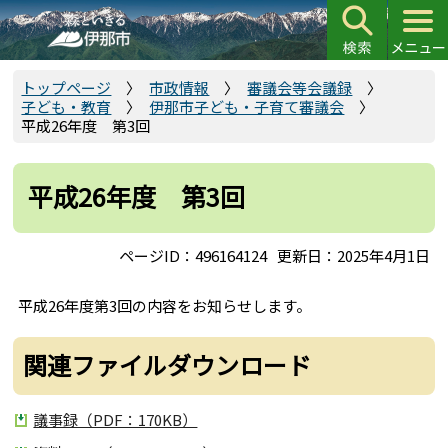
こ
の
ペ
ー
トップページ
市政情報
審議会等会議録
子ども・教育
伊那市子ども・子育て審議会
ジ
平成26年度 第3回
の
先
頭
平成26年度 第3回
で
す
ページID：496164124
更新日：2025年4月1日
平成26年度第3回の内容をお知らせします。
関連ファイルダウンロード
議事録（PDF：170KB）