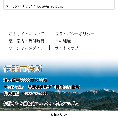
メールアドレス：
kos@inacity.jp
このサイトについて
プライバシーポリシー
窓口案内・受付時間
市の組織
ソーシャルメディア
サイトマップ
伊那市役所
法人番号9000020202096
〒396-8617 長野県伊那市下新田3050番地
代表電話：0265-78-4111
伊那市から望む南アルプス・中央アルプス
©Ina City.