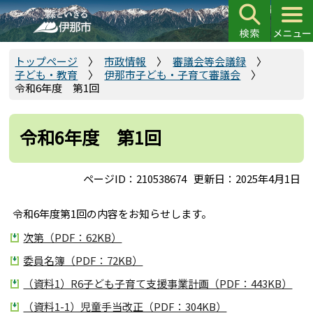
こ
の
ペ
ー
トップページ
市政情報
審議会等会議録
子ども・教育
伊那市子ども・子育て審議会
ジ
令和6年度 第1回
の
先
頭
令和6年度 第1回
で
す
ページID：210538674
更新日：2025年4月1日
令和6年度第1回の内容をお知らせします。
次第（PDF：62KB）
委員名簿（PDF：72KB）
（資料1）R6子ども子育て支援事業計画（PDF：443KB）
（資料1-1）児童手当改正（PDF：304KB）