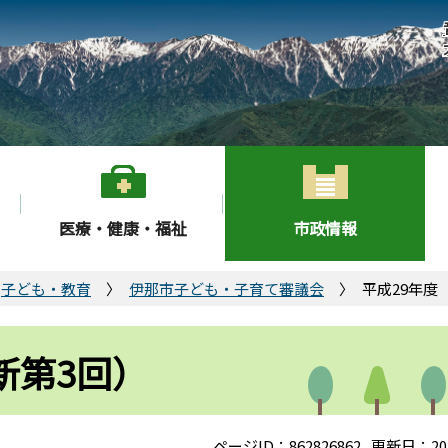
医療・健康・福祉
市政情報
子ども・教育
伊那市子ども・子育て審議会
平成29年度
新第3回）
ページID：862826862
更新日：20