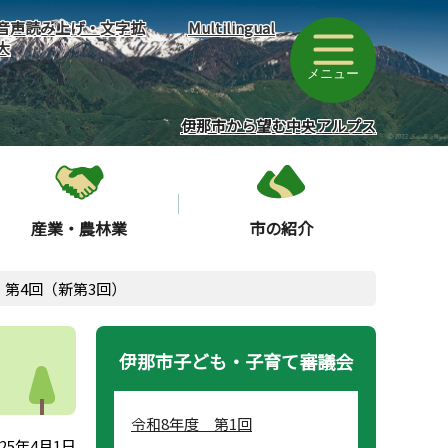
音声読み上げ・文字拡
Multilingual
大
メニュー
伊那市から望む中央アルプス
産業・農林業
市の紹介
 第4回（新第3回）
伊那市子ども・子育て審議会
令和8年度 第1回
25年4月1日