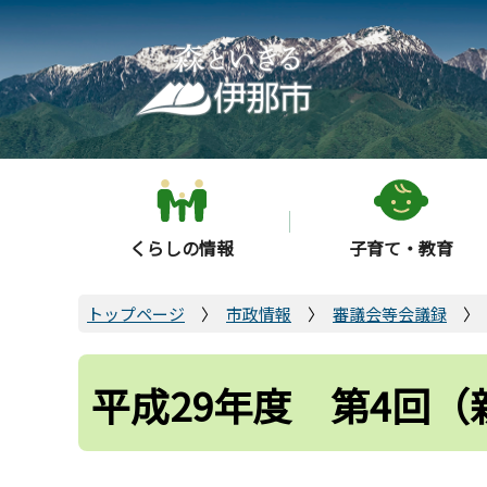
こ
の
ペ
ー
ジ
の
先
頭
くらしの情報
子育て・教育
で
す
トップページ
市政情報
審議会等会議録
平成29年度 第4回（