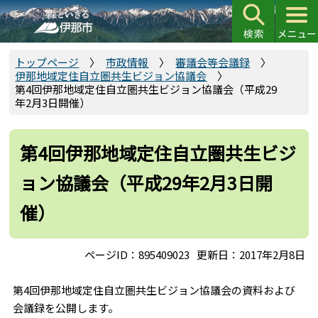
こ
の
ペ
ー
トップページ
市政情報
審議会等会議録
伊那地域定住自立圏共生ビジョン協議会
ジ
第4回伊那地域定住自立圏共生ビジョン協議会（平成29
の
年2月3日開催）
先
頭
第4回伊那地域定住自立圏共生ビジ
で
す
ョン協議会（平成29年2月3日開
催）
ページID：895409023
更新日：2017年2月8日
第4回伊那地域定住自立圏共生ビジョン協議会の資料および
会議録を公開します。