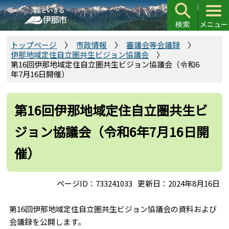
こ
の
ペ
ー
トップページ
市政情報
審議会等会議録
伊那地域定住自立圏共生ビジョン協議会
ジ
第16回伊那地域定住自立圏共生ビジョン協議会（令和6
の
年7月16日開催）
先
頭
第16回伊那地域定住自立圏共生ビ
で
す
ジョン協議会（令和6年7月16日開
催）
ページID：733241033
更新日：2024年8月16日
第16回伊那地域定住自立圏共生ビジョン協議会の資料および
会議録を公開します。