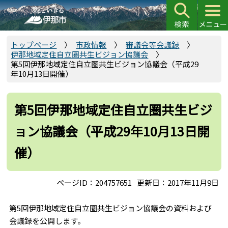
こ
の
ペ
ー
トップページ
市政情報
審議会等会議録
伊那地域定住自立圏共生ビジョン協議会
ジ
第5回伊那地域定住自立圏共生ビジョン協議会（平成29
の
年10月13日開催）
先
頭
第5回伊那地域定住自立圏共生ビジ
で
す
ョン協議会（平成29年10月13日開
催）
ページID：204757651
更新日：2017年11月9日
第5回伊那地域定住自立圏共生ビジョン協議会の資料および
会議録を公開します。